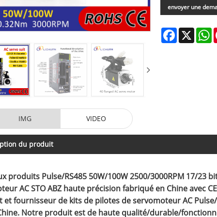
envoyer une dem
Facebook
X
W
IMG
VIDEO
ption du produit
x produits Pulse/RS485 50W/100W 2500/3000RPM 17/23 bits 
teur AC STO ABZ haute précision fabriqué en Chine avec C
nt et fournisseur de kits de pilotes de servomoteur AC Pu
hine. Notre produit est de haute qualité/durable/fonction