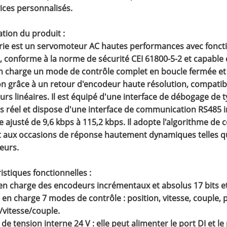
ices personnalisés.
tion du produit :
rie est un servomoteur AC hautes performances avec fonctio
, conforme à la norme de sécurité CEI 61800-5-2 et capable 
n charge un mode de contrôle complet en boucle fermée et 
n grâce à un retour d'encodeur haute résolution, compatible
rs linéaires. Il est équipé d'une interface de débogage de 
 réel et dispose d'une interface de communication RS485 i
e ajusté de 9,6 kbps à 115,2 kbps. Il adopte l'algorithme d
t aux occasions de réponse hautement dynamiques telles qu
eurs.
istiques fonctionnelles :
 en charge des encodeurs incrémentaux et absolus 17 bits et
 en charge 7 modes de contrôle : position, vitesse, couple, p
/vitesse/couple.
e de tension interne 24 V : elle peut alimenter le port DI et 