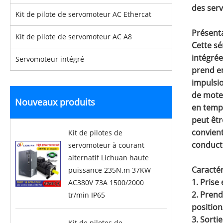
des serv
Kit de pilote de servomoteur AC Ethercat
Présenta
Kit de pilote de servomoteur AC A8
Cette sé
intégrée
Servomoteur intégré
prend e
impulsio
de moteu
Nouveaux produits
en temps
peut êtr
convien
Kit de pilotes de
conduct
servomoteur à courant
alternatif Lichuan haute
Caractér
puissance 235N.m 37KW
1. Prise
AC380V 73A 1500/2000
2. Prend
tr/min IP65
position
3. Sorti
Kit de pilotes de