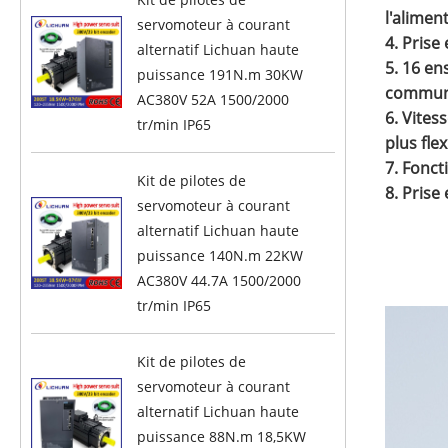
l'alimen
servomoteur à courant
4. Prise
alternatif Lichuan haute
5. 16 en
puissance 191N.m 30KW
communic
AC380V 52A 1500/2000
6. Vites
tr/min IP65
plus fle
7. Fonct
Kit de pilotes de
8. Prise
servomoteur à courant
alternatif Lichuan haute
puissance 140N.m 22KW
AC380V 44.7A 1500/2000
tr/min IP65
Kit de pilotes de
servomoteur à courant
alternatif Lichuan haute
puissance 88N.m 18,5KW