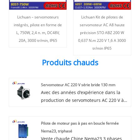
Lichuan – servomoteurs
Lichuan Kit de pilotes de
intégrés, pilote en forme de
servomoteur AC A8 haute
L, 750W, 2,4 n. m, DC48V,
précision STO ABZ 200 W
20A, 3000 tr/min, IP65
0,637 N.m 220 V 1,6 A 3000
tr/min IP65
Produits chauds
Servomoteur AC 220 V série bride 130 mm
Avec des années d'expérience dans la
production de servomoteurs AC 220 V à
bride de 130 mm, LICHUAN® peut fournir
une large gamme de produits. Le
Pilote de moteur pas à pas en boucle fermée
servomoteur AC 220 V de la série à bride
Nema23, triphasé
de 130 mm de haute qualité peut
Vente chaude Chine Nema23 3 phases
répondre à de nombreuses applications.