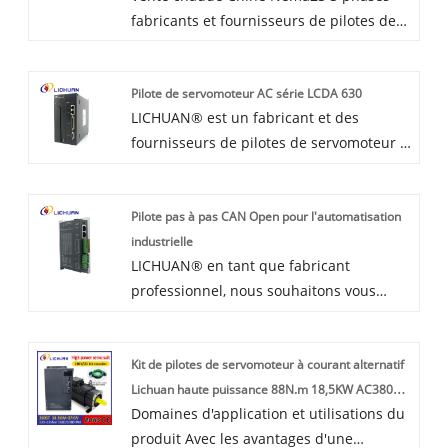
fabricants et fournisseurs de pilotes de
Si vous en avez besoin, veuillez obtenir
moteur pas à pas en boucle fermée.
notre service en ligne en temps opportun
LICHUAN® est un fabricant et
sur le produit.
Pilote de servomoteur AC série LCDA 630
fournisseur de pilote de moteur pas à
LICHUAN® est un fabricant et des
pas triphasé en boucle fermée Nema23
fournisseurs de pilotes de servomoteur à
en Chine.
courant alternatif de la série LCDA 630 en
Chine qui peuvent vendre en gros des
Pilote pas à pas CAN Open pour l'automatisation
pilotes de servomoteur à courant
industrielle
alternatif de la série LCDA 630. Nous
LICHUAN® en tant que fabricant
pouvons vous fournir un service
professionnel, nous souhaitons vous
professionnel et un meilleur prix.
fournir un pilote pas à pas ouvert de
haute qualité pour l'automatisation
Kit de pilotes de servomoteur à courant alternatif
industrielle. Et nous vous offrirons le
Lichuan haute puissance 88N.m 18,5KW AC380V
meilleur service après-vente et une
Domaines d'application et utilisations du
31,6A 1500/2000 tr/min IP65
livraison rapide.
produit Avec les avantages d'une