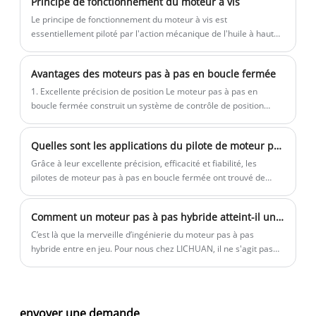
Principe de fonctionnement du moteur à vis
contrôleur PLC.
Le principe de fonctionnement du moteur à vis est
essentiellement piloté par l'action mécanique de l'huile à haute
pression sur la surface en spirale de la vis convexe.
Avantages des moteurs pas à pas en boucle fermée
1. Excellente précision de position Le moteur pas à pas en
boucle fermée construit un système de contrôle de position
efficace en boucle fermée avec son encodeur intégré, son
capteur Hall et d'autres mécanismes de retour de précision.
Quelles sont les applications du pilote de moteur pas à pas nema34 triphasé en boucle fermée ?
Grâce à leur excellente précision, efficacité et fiabilité, les
pilotes de moteur pas à pas en boucle fermée ont trouvé de
nombreuses applications dans de nombreux domaines
nécessitant un contrôle de mouvement haute performance.
Comment un moteur pas à pas hybride atteint-il un couple et une précision élevés
C’est là que la merveille d’ingénierie du moteur pas à pas
hybride entre en jeu. Pour nous chez LICHUAN, il ne s'agit pas
seulement d'une catégorie de produits ; c'est au cœur de la
résolution des défis de contrôle de mouvement les plus
exigeants de nos clients.
envoyer une demande